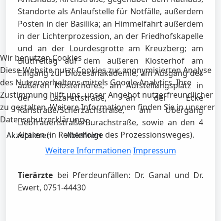
Standorte als Anlaufstelle für Notfälle, außerdem
Posten in der Basilika; an Himmelfahrt außerdem
in der Lichterprozession, an der Friedhofskapelle
und an der Lourdesgrotte am Kreuzberg; am
Wir benutzen Cookies
Blutfreitag auf dem äußeren Klosterhof am
Diese Website nutzt Cookies zur anonymisierten Analyse
Eingang zur Diözesanakademie, am Ausgang des
des Nutzerverhaltens mittels Google Analytics. Ihre
äußeren Klosterhofes, am Aufstellungsplatz in
Zustimmung hilft uns, unser Angebot nutzerfreundlicher
der Lazarettstraße, an der Ecke
zu gestalten. Weitere Informationen finden Sie in unserer
Karlstraße/Scherzachstraße, am Übergang
Datenschutzerklärung.
Liebfrauenstraße/Burachstraße, sowie an den 4
Altären (in Reihenfolge des Prozessionsweges).
Akzeptieren
Ablehnen
Weitere Informationen
Impressum
Tierärzte
bei Pferdeunfällen: Dr. Ganal und Dr.
Ewert, 0751-44430