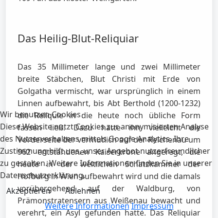
Das Heilig-Blut-Reliquiar
Das 35 Millimeter lange und zwei Millimeter
breite Stäbchen, Blut Christi mit Erde von
Golgatha vermischt, war ursprünglich in einem
Linnen aufbewahrt, bis Abt Berthold (1200-1232)
Wir benutzen Cookies
die Reliquie in die heute noch übliche Form
Diese Website nutzt Cookies zur anonymisierten Analyse
fassen ließ. Dazu hatte ihn vielleicht die
des Nutzerverhaltens mittels Google Analytics. Ihre
Vorderseite der vermutlich auf der Reichenau um
Zustimmung hilft uns, unser Angebot nutzerfreundlicher
962 entstandenen Kaiserkrone angeregt, die
zu gestalten. Weitere Informationen finden Sie in unserer
heute in der weltlichen Schatzkammer der
Datenschutzerklärung.
Hofburg in Wien aufbewahrt wird und die damals
vorübergehend auf der Waldburg, von
Akzeptieren
Ablehnen
Prämonstratensern aus Weißenau bewacht und
Weitere Informationen
Impressum
verehrt, ein Asyl gefunden hatte. Das Reliquiar